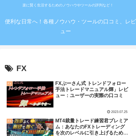
楽に賢く生活するためのノウハウやツールの評判など！
便利な日常へ！各種ノウハウ・ツールの口コミ、レビ
ュー
FX
FXぷーさん式 トレンドフォロー
FX
手法トレードマニュアル輝」レビ
ュー：ユーザーの実際の口コミ
2023.07.25
MT4裁量トレード練習君プレミア
FX
ム：あなたのFXトレーディング
を次のレベルに引き上げるための