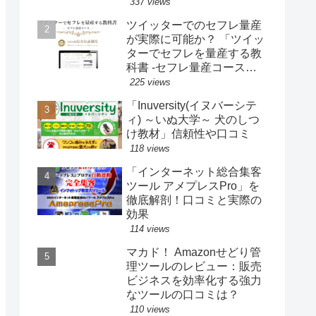
337 views
ツイッターでのセフレ量産
が実際に可能か？ 「ツイッ
ターでセフレを量産する教
科書 -セフレ量産コース」
の口コミを追究！
225 views
「Inuversity(イヌバーシテ
ィ) ～いぬ大学～ 犬のしつ
け教材」信頼性や口コミ
118 views
「インターネット総合集客
ツール アメプレスPro」を
徹底解剖！口コミと実際の
効果
114 views
マカド！ Amazonせどり管
理ツールのレビュー：販売
ビジネスを効率化する強力
なツールの口コミは？
110 views