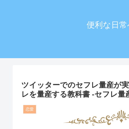
便利な日常
ツイッターでのセフレ量産が実
レを量産する教科書 -セフレ
恋愛