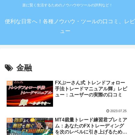
楽に賢く生活するためのノウハウやツールの評判など！
便利な日常へ！各種ノウハウ・ツールの口コミ、レビ
ュー
金融
FXぷーさん式 トレンドフォロー
FX
手法トレードマニュアル輝」レビ
ュー：ユーザーの実際の口コミ
2023.07.25
MT4裁量トレード練習君プレミア
FX
ム：あなたのFXトレーディング
を次のレベルに引き上げるための